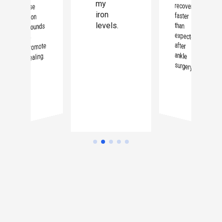
my
use
iron
faster
it on
levels.
than
wounds
to
promote
healing.
surgery."