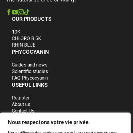
OUR PRODUCTS
10K
CHLORO B 5K
RHIN BLUE
PHYCOCYANIN
Guides and news
Scientific studies
FAQ Phycocyanin
USEFUL LINKS
Register
About us
Contact Us
Terms and Conditions
Nous respectons votre vie privée.
Privacy Policy
WE ACCEPT