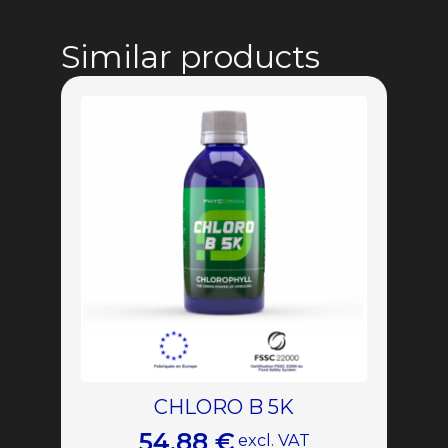
Similar products
CHLORO B 5K
54,88
€
excl. VAT