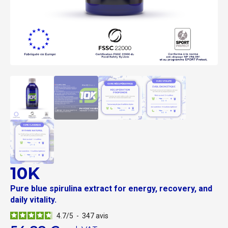
10K
Pure blue spirulina extract for energy, recovery, and
daily vitality.
4.7
/
5
-
347
avis