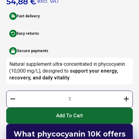
54,88
€
excl. VAT
Fast delivery
Easy returns
Secure payments
Natural supplement ultra-concentrated in phycocyanin
(10,000 mg/L), designed to
support your energy,
recovery, and daily vitality
.
quantity
of
10K
Add To Cart
What phycocyanin 10K offers